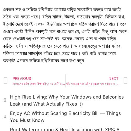
একজন দক্ষ ও অভিজ্ঞ ইঞ্জিনিয়ার আপনার বাড়ির সরেজমিন তদন্ত করে তবেই
সঠিক খরচ বলতে পারে। বাড়ির সাইজ, উচ্চতা, কাঠামোর মজবুতি, বিভিন্ন বাধা,
ইত্যাদি দেখে তবেই একজন ইঞ্জিনিয়ার আপনাকে সঠিক পরামর্শ দিতে পারে। তবে
এখানে একটা জিনিস অবশ্যই মনে রাখতে হবে যে, একটা বাড়ির কিছু অংশ ভেঙ্গে
ফেলে দেওয়াটা শুধু খরচ সাপেক্ষই নয়, অনেক ক্ষেত্রে এতে আপনার বাড়ির
কাঠামো দুর্বল বা ক্ষতিগ্রস্ত হয়ে যেতে পারে। আর সেক্ষেত্রে আপনার ক্ষতির
পরিমান আপনার সামর্থ্যের বাইরে চলে যেতে পারে। তাই বাড়ি ভাঙ্গার আগে
অবশ্যই একজন অভিজ্ঞ ইঞ্জিনিয়ারের সাথে কথা বলুন।
PREVIOUS
NEXT
দেওয়ালের ফাটল কোনো বিপদের চিহ্ন নয় তো? জানুন কারণ ও সমাধান
বাড়ি বানানোর সময় এইসব মারাত্মক ভুল করছেন না তো?
High-Rise Living: Why Your Windows and Balconies
Leak (and What Actually Fixes It)
Enjoy AC Without Scaring Electricity Bill — Things
You Must Know
Roof Waterproofing & Heat Insulation with XPS: A